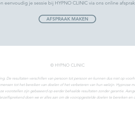
en eenvoudig je sessie bij HYPNO CLINIC via ons online afspra
AFSPRAAK MAKEN
© HYPNO CLINIC
ing. De resultaten verschillen van persoon tot persoon en kunnen dus niet op vo
ensen tot het bereiken van doelen of het verbeteren van hun welzijn. Hypnose ma
e voorstellen zijn gebaseerd op eerder behaalde resultaten zonder garantie. Aangez
 Vanzelfsprekend doen we er alles aan om de vooropgestelde doelen te bereiken en 