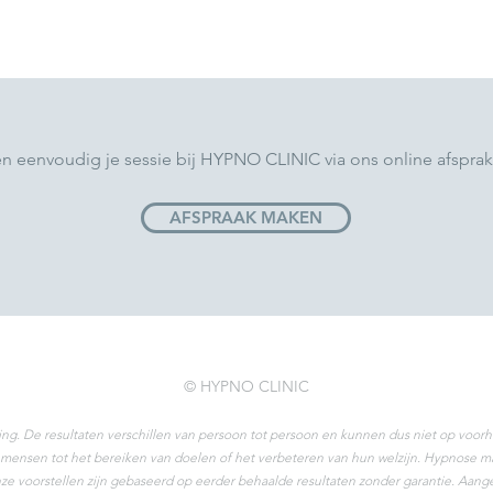
en eenvoudig je sessie bij HYPNO CLINIC via ons online afspra
AFSPRAAK MAKEN
© HYPNO CLINIC
ing. De resultaten verschillen van persoon tot persoon en kunnen dus niet op vo
ensen tot het bereiken van doelen of het verbeteren van hun welzijn. Hypnose ma
e voorstellen zijn gebaseerd op eerder behaalde resultaten zonder garantie. Aangez