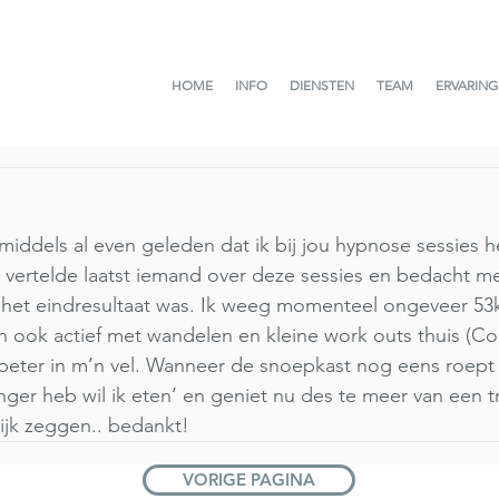
HOME
INFO
DIENSTEN
TEAM
ERVARIN
nmiddels al even geleden dat ik bij jou hypnose sessies 
k vertelde laatst iemand over deze sessies en bedacht me 
 het eindresultaat was. Ik weeg momenteel ongeveer 53
en ook actief met wandelen en kleine work outs thuis (Cor
 beter in m’n vel. Wanneer de snoepkast nog eens roept
onger heb wil ik eten’ en geniet nu des te meer van een tr
lijk zeggen.. bedankt!
VORIGE PAGINA