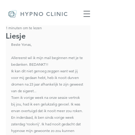
HYPNO CLINIC
1 minuten om te lezen
Liesje
Beste Yonas,
Allereerst wil ik mijn mail beginnen met je te 
bedanken. BEDANKT!!
Ik kan dit niet genoeg zeggen want wat jij 
voor mij gedaan hebt, heb ik nooit durven 
dromen na 23 jaar afhankelijk te zijn geweest 
van de sigaret...
Toen ik vorige week na onze sessie vertrok 
bij jou, had ik een gelukzalig gevoel. Ik was 
ervan overtuigd dat ik nooit meer zou roken. 
En inderdaad, ik ben sinds vorige week 
zaterdag ‘rookvrij’. Ik had nooit gedacht dat 
hypnose mijn gewoonte zo zou kunnen 