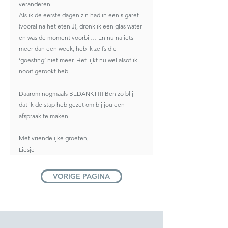
veranderen.
Als ik de eerste dagen zin had in een sigaret 
(vooral na het eten J), dronk ik een glas water 
en was de moment voorbij… En nu na iets 
meer dan een week, heb ik zelfs die 
‘goesting’ niet meer. Het lijkt nu wel alsof ik 
nooit gerookt heb.
Daarom nogmaals BEDANKT!!! Ben zo blij 
dat ik de stap heb gezet om bij jou een 
afspraak te maken.
Met vriendelijke groeten,
Liesje
VORIGE PAGINA