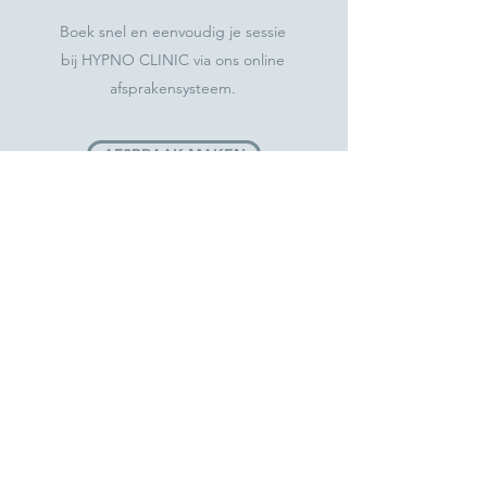
Boek snel en eenvoudig je sessie
bij HYPNO CLINIC via ons online
afsprakensysteem.
AFSPRAAK MAKEN
© HYPNO CLINIC
Hypnotherapie is een persoonlijke begeleiding. De resultaten
verschillen van persoon tot persoon en kunnen dus niet op
voorhand gegarandeerd worden. Hypnose is geen
wondermiddel, maar een hulpmiddel voor mensen tot het
bereiken van doelen of het verbeteren van hun welzijn.
Hypnose mag nooit gezien worden als vervanging van
noodzakelijke medische verzorging. Al onze voorstellen zijn
gebaseerd op eerder behaalde resultaten zonder garantie.
Aangezien elke persoon verschillend is, zijn ook resultaten