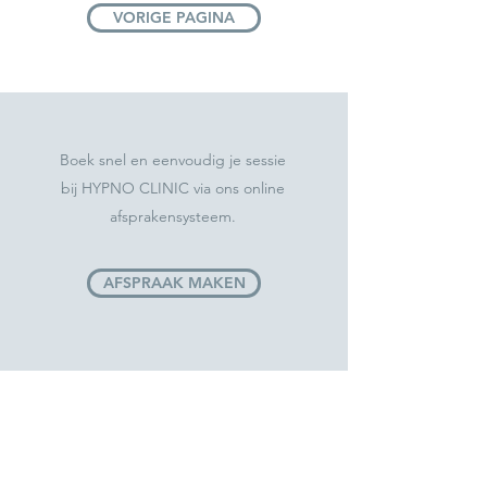
VORIGE PAGINA
Boek snel en eenvoudig je sessie
bij HYPNO CLINIC via ons online
afsprakensysteem.
AFSPRAAK MAKEN
© HYPNO CLINIC
Hypnotherapie is een persoonlijke begeleiding. De resultaten
verschillen van persoon tot persoon en kunnen dus niet op