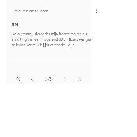
1 minuten om te lezen
SN
Beste Yonas, Hieronder mijn laatste mailtje als
afsluiting van een mooi hoofdstuk. Exact een jaar
geleden kwam ik bij jouw terecht. Mijn...
5
/
5
Heb je ook een ervaring die je
graag wil delen? Laat het ons weten
via
info@hypnoclinic.be