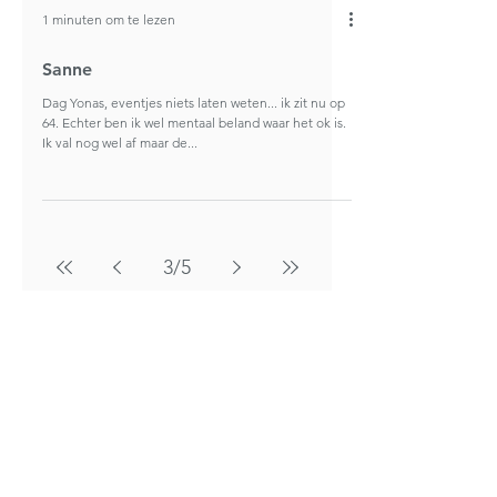
1 minuten om te lezen
Sanne
Dag Yonas, eventjes niets laten weten... ik zit nu op
64. Echter ben ik wel mentaal beland waar het ok is.
Ik val nog wel af maar de...
3
/
5
Heb je ook een ervaring die je
graag wil delen? Laat het ons weten
via
info@hypnoclinic.be